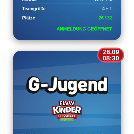
Teamgröße
4
+ 1
Plätze
26 / 32
ANMELDUNG GEÖFFNET
26.09
08:30