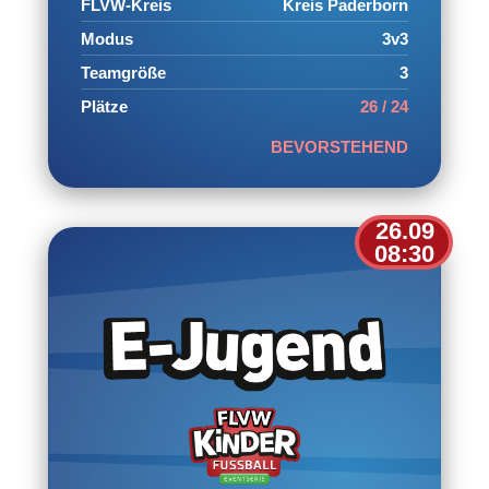
FLVW-Kreis
Kreis Paderborn
Modus
3v3
Teamgröße
3
Plätze
26 / 24
BEVORSTEHEND
26.09
08:30