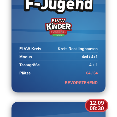
FLVW-Kreis
Kreis Recklinghausen
Modus
4v4 / 4+1
Teamgröße
4
+ 1
Plätze
64 / 64
BEVORSTEHEND
12.09
08:30