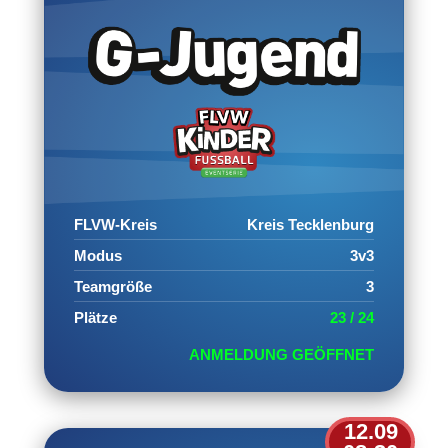
FLVW-Kreis
Kreis Tecklenburg
Modus
3v3
Teamgröße
3
Plätze
23 / 24
ANMELDUNG GEÖFFNET
12.09