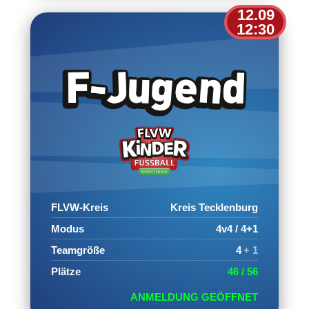
12.09
12:30
FLVW-Kreis
Kreis Tecklenburg
Modus
4v4 / 4+1
Teamgröße
4
+ 1
Plätze
46 / 56
ANMELDUNG GEÖFFNET