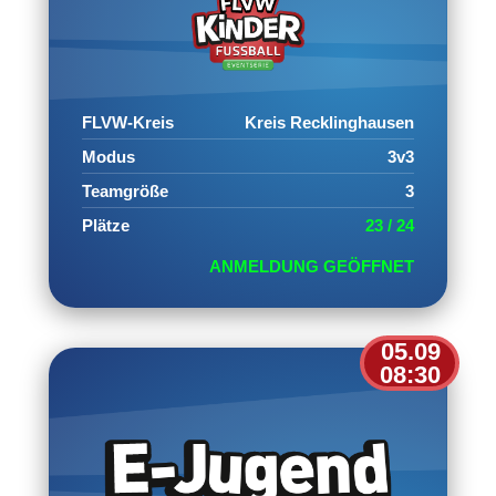
FLVW-Kreis
Kreis Recklinghausen
Modus
3v3
Teamgröße
3
Plätze
23 / 24
ANMELDUNG GEÖFFNET
05.09
08:30