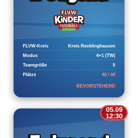
FLVW-Kreis
Kreis Recklinghausen
Modus
4+1 (TW)
Teamgröße
5
Plätze
40 / 40
BEVORSTEHEND
05.09
12:30