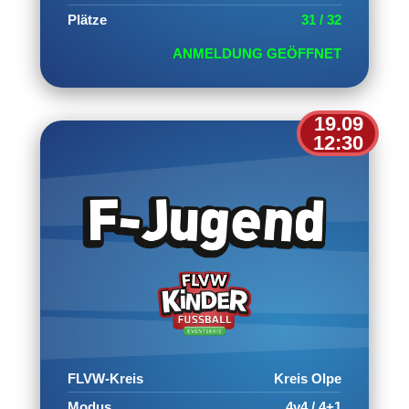
Plätze
31 / 32
ANMELDUNG GEÖFFNET
19.09
12:30
FLVW-Kreis
Kreis Olpe
Modus
4v4 / 4+1