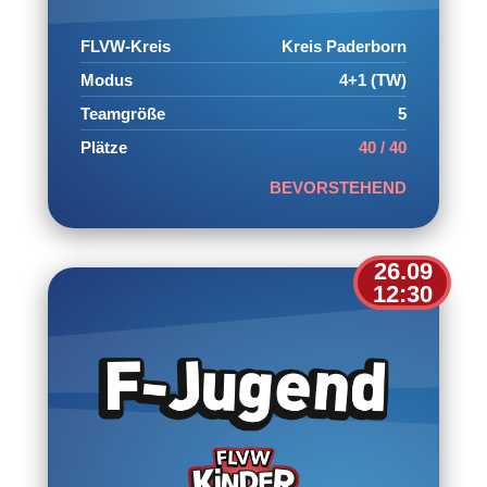
FLVW-Kreis
Kreis Paderborn
Modus
4+1 (TW)
Teamgröße
5
Plätze
40 / 40
BEVORSTEHEND
26.09
12:30