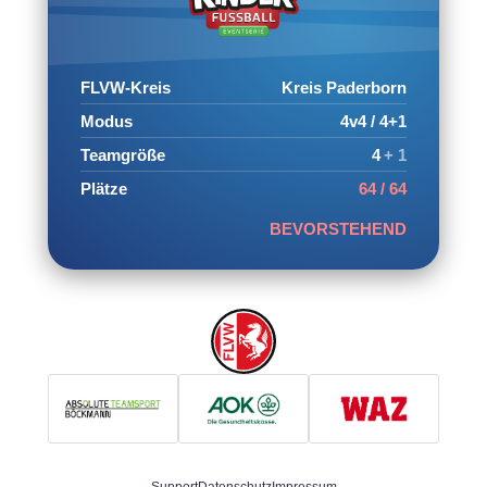
FLVW-Kreis
Kreis Paderborn
Modus
4v4 / 4+1
Teamgröße
4
+ 1
Plätze
64 / 64
BEVORSTEHEND
Support
Datenschutz
Impressum