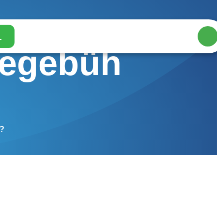
L
megebüh
r?