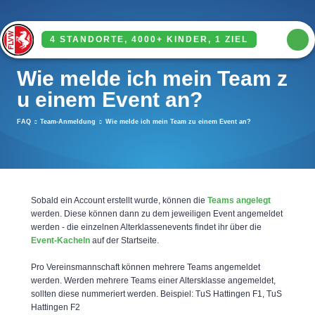
4 STANDORTE, 4000+ KINDER, 1 ZIEL
Wie melde ich mein Team z
REGELWERK FLVW-KINDERFUSSBALL
u einem Event an?
FAQ
Team-Anmeldung
Wie melde ich mein Team zu einem Event an?
Sobald ein Account erstellt wurde, können die
Teams angelegt
werden. Diese können dann zu dem jeweiligen Event angemeldet
werden - die einzelnen Alterklassenevents findet ihr über die
Event-Kacheln
auf der Startseite.
Pro Vereinsmannschaft können mehrere Teams angemeldet
werden. Werden mehrere Teams einer Altersklasse angemeldet,
sollten diese nummeriert werden. Beispiel: TuS Hattingen F1, TuS
Hattingen F2